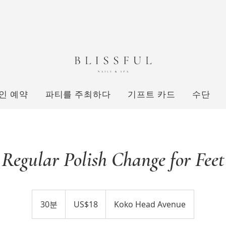
인 예약
파티를 주최하다
기프트 카드
수단
Regular Polish Change for Feet
18
미
30분
3
US$18
Koko Head Avenue
국
달
0
러