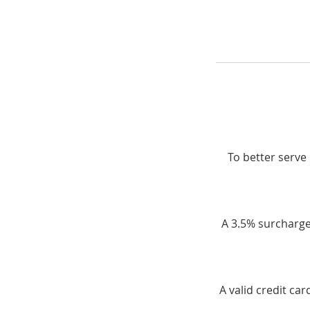
To better serve 
A 3.5% surcharge 
A valid credit ca